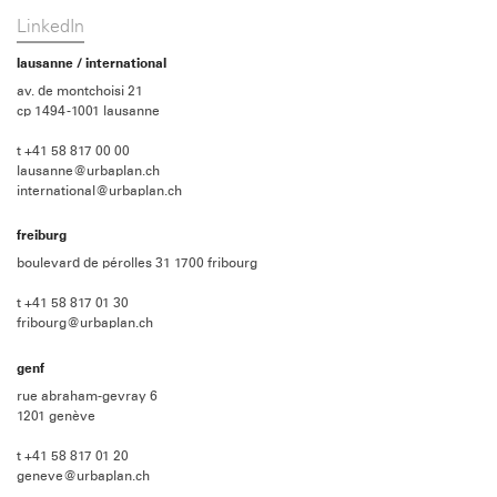
LinkedIn
lausanne / international
av. de montchoisi 21
cp 1494 -1001 lausanne
t +41 58 817 00 00
lausanne@urbaplan.ch
international@urbaplan.ch
freiburg
boulevard de pérolles 31 1700 fribourg
t +41 58 817 01 30
fribourg@urbaplan.ch
genf
rue abraham-gevray 6
1201 genève
t +41 58 817 01 20
geneve@urbaplan.ch