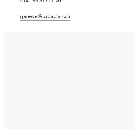
t +41 58 817 01 20
geneve@urbaplan.ch