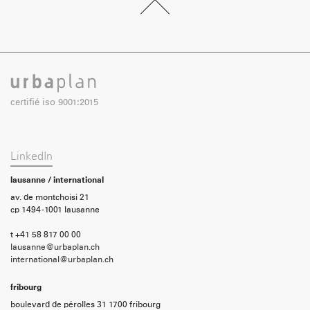
certifié iso 9001:2015
LinkedIn
lausanne / international
av. de montchoisi 21
cp 1494 -1001 lausanne
t +41 58 817 00 00
lausanne@urbaplan.ch
international@urbaplan.ch
fribourg
boulevard de pérolles 31 1700 fribourg