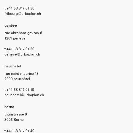
t +41 58 817 01 30
fribourg@urbaplan.ch
genève
rue abraham-gevray 6
1201 genève
t +41 58 817 01 20
geneve@urbaplan.ch
neuchâtel
rue saint-maurice 13
2000 neuchâtel
t +41 58 817 01 10
neuchatel@urbaplan.ch
berne
thunstrasse 9
3005 Berne
t +41 58 817 01 40