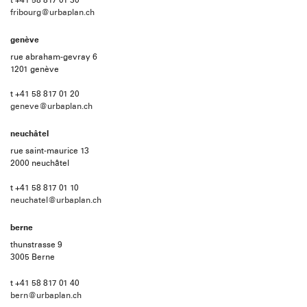
t +41 58 817 01 30
fribourg@urbaplan.ch
genève
rue abraham-gevray 6
1201 genève
t +41 58 817 01 20
geneve@urbaplan.ch
neuchâtel
rue saint-maurice 13
2000 neuchâtel
t +41 58 817 01 10
neuchatel@urbaplan.ch
berne
thunstrasse 9
3005 Berne
t +41 58 817 01 40
bern@urbaplan.ch