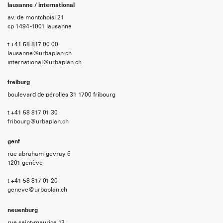
lausanne / international
av. de montchoisi 21
cp 1494 -1001 lausanne
t +41 58 817 00 00
lausanne@urbaplan.ch
international@urbaplan.ch
freiburg
boulevard de pérolles 31 1700 fribourg
t +41 58 817 01 30
fribourg@urbaplan.ch
genf
rue abraham-gevray 6
1201 genève
t +41 58 817 01 20
geneve@urbaplan.ch
neuenburg
rue saint-maurice 13