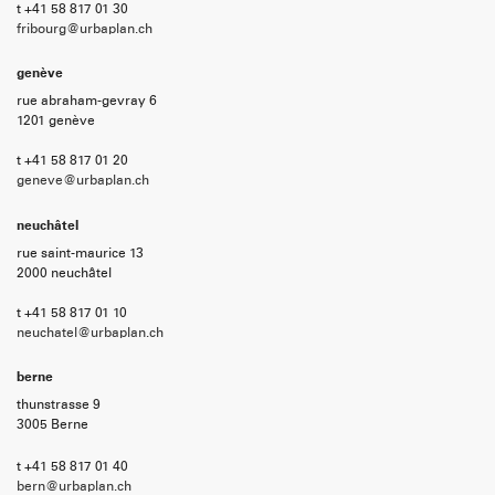
t +41 58 817 01 30
fribourg@urbaplan.ch
genève
rue abraham-gevray 6
1201 genève
t +41 58 817 01 20
geneve@urbaplan.ch
neuchâtel
rue saint-maurice 13
2000 neuchâtel
t +41 58 817 01 10
neuchatel@urbaplan.ch
berne
thunstrasse 9
3005 Berne
t +41 58 817 01 40
bern@urbaplan.ch