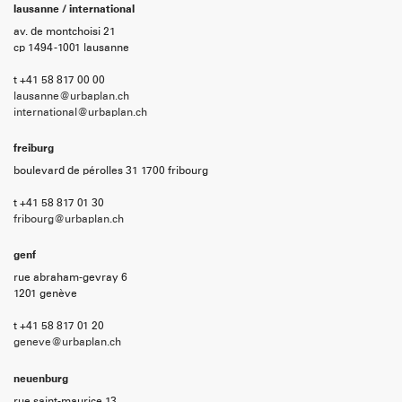
lausanne / international
av. de montchoisi 21
cp 1494 -1001 lausanne
t +41 58 817 00 00
lausanne@urbaplan.ch
international@urbaplan.ch
freiburg
boulevard de pérolles 31 1700 fribourg
t +41 58 817 01 30
fribourg@urbaplan.ch
genf
rue abraham-gevray 6
1201 genève
t +41 58 817 01 20
geneve@urbaplan.ch
neuenburg
rue saint-maurice 13