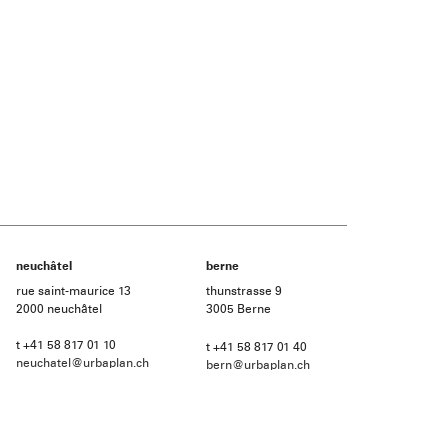
neuchâtel
berne
rue saint-maurice 13
thunstrasse 9
2000 neuchâtel
3005 Berne
t +41 58 817 01 10
t +41 58 817 01 40
neuchatel@urbaplan.ch
bern@urbaplan.ch