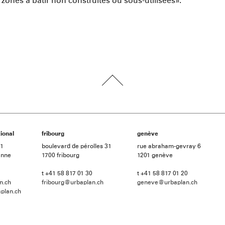
zones à bâtir non construites ou sous-utilisées».
ional
fribourg
genève
21
boulevard de pérolles 31
rue abraham-gevray 6
anne
1700 fribourg
1201 genève
t +41 58 817 01 30
t +41 58 817 01 20
n.ch
fribourg@urbaplan.ch
geneve@urbaplan.ch
plan.ch