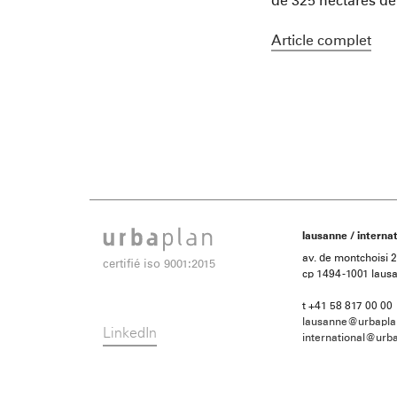
de 325 hectares de 
Article complet
lausanne / internat
av. de montchoisi 
certifié iso 9001:2015
cp 1494 -1001 laus
t +41 58 817 00 00
lausanne@urbapla
LinkedIn
international@urba