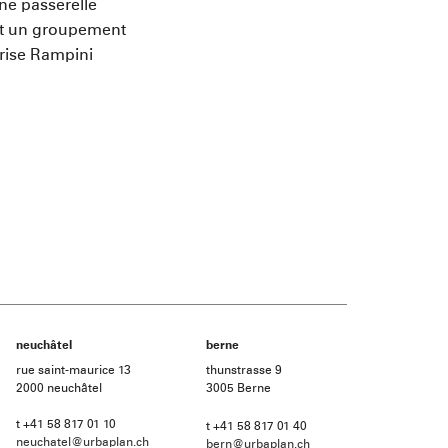
une passerelle
st un groupement
prise Rampini
neuchâtel
berne
rue saint-maurice 13
thunstrasse 9
2000 neuchâtel
3005 Berne
t +41 58 817 01 10
t +41 58 817 01 40
neuchatel@urbaplan.ch
bern@urbaplan.ch