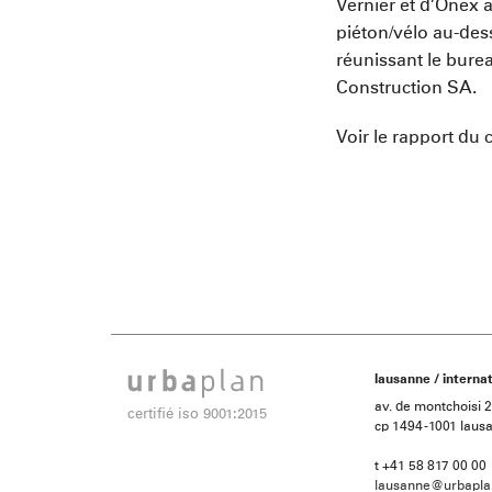
Vernier et d’Onex a
piéton/vélo au-de
réunissant le bure
Construction SA.
Voir le rapport du 
lausanne / internat
av. de montchoisi 
certifié iso 9001:2015
cp 1494 -1001 laus
t +41 58 817 00 00
lausanne@urbapla