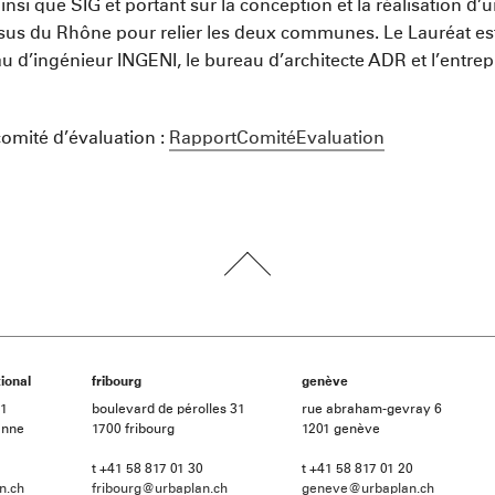
insi que SIG et portant sur la conception et la réalisation d’
ssus du Rhône pour relier les deux communes. Le Lauréat e
au d’ingénieur INGENI, le bureau d’architecte ADR et l’entre
comité d’évaluation :
RapportComitéEvaluation
ional
fribourg
genève
21
boulevard de pérolles 31
rue abraham-gevray 6
anne
1700 fribourg
1201 genève
t +41 58 817 01 30
t +41 58 817 01 20
n.ch
fribourg@urbaplan.ch
geneve@urbaplan.ch