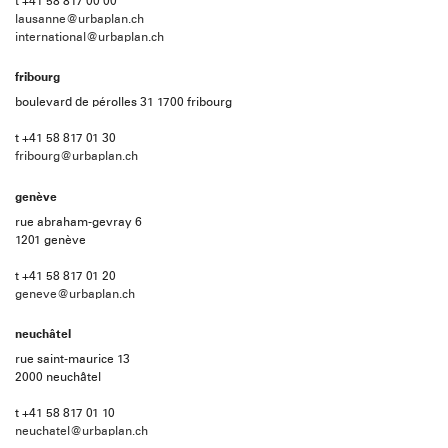
t +41 58 817 00 00
lausanne@urbaplan.ch
international@urbaplan.ch
fribourg
boulevard de pérolles 31 1700 fribourg
t +41 58 817 01 30
fribourg@urbaplan.ch
genève
rue abraham-gevray 6
1201 genève
t +41 58 817 01 20
geneve@urbaplan.ch
neuchâtel
rue saint-maurice 13
2000 neuchâtel
t +41 58 817 01 10
neuchatel@urbaplan.ch