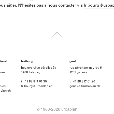
ous aider. N’hésitez pas à nous contacter via
fribourg@urbap
ional
freiburg
genf
21
boulevard de pérolles 31
rue abraham-gevray 6
anne
1700 fribourg
1201 genève
t +41 58 817 01 30
t +41 58 817 01 20
n.ch
fribourg@urbaplan.ch
geneve@urbaplan.ch
plan.ch
© 1966-2026 urbaplan