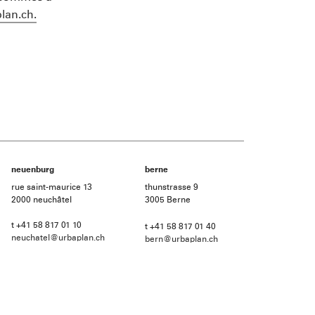
lan.ch.
neuenburg
berne
rue saint-maurice 13
thunstrasse 9
2000 neuchâtel
3005 Berne
t +41 58 817 01 10
t +41 58 817 01 40
neuchatel@urbaplan.ch
bern@urbaplan.ch