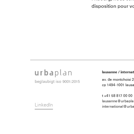
disposition pour v
lausanne / internat
av. de montchoisi 
beglaubigt iso 9001:2015
cp 1494 -1001 laus
t +41 58 817 00 00
lausanne@urbapla
LinkedIn
international@urba