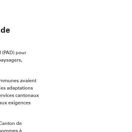
 de
l (PAD) pour
paysagers,
 communes avaient
Ces adaptations
services cantonaux
 aux exigences
 Canton de
s sommes à