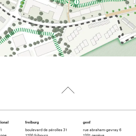
ional
freiburg
genf
21
boulevard de pérolles 31
rue abraham-gevray 6
anne
1700 fribourg
1201 genève