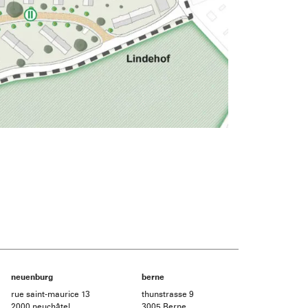
neuenburg
berne
rue saint-maurice 13
thunstrasse 9
2000 neuchâtel
3005 Berne