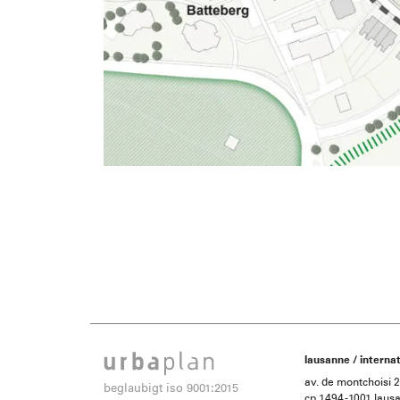
lausanne / internat
av. de montchoisi 
beglaubigt iso 9001:2015
cp 1494 -1001 laus