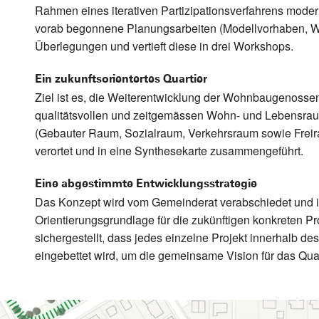
Rahmen eines iterativen Partizipationsverfahrens moderi
vorab begonnene Planungsarbeiten (Modellvorhaben, 
Überlegungen und vertieft diese in drei Workshops.
Ein zukunftsorientertes Quartier
Ziel ist es, die Weiterentwicklung der Wohnbaugenosse
qualitätsvollen und zeitgemässen Wohn- und Lebensra
(Gebauter Raum, Sozialraum, Verkehrsraum sowie Frei
verortet und in eine Synthesekarte zusammengeführt.
Eine abgestimmte Entwicklungsstrategie
Das Konzept wird vom Gemeinderat verabschiedet und is
Orientierungsgrundlage für die zukünftigen konkreten Pr
sichergestellt, dass jedes einzelne Projekt innerhalb de
eingebettet wird, um die gemeinsame Vision für das Qua