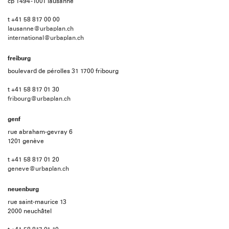
cp 1494 -1001 lausanne
t +41 58 817 00 00
lausanne@urbaplan.ch
international@urbaplan.ch
freiburg
boulevard de pérolles 31 1700 fribourg
t +41 58 817 01 30
fribourg@urbaplan.ch
genf
rue abraham-gevray 6
1201 genève
t +41 58 817 01 20
geneve@urbaplan.ch
neuenburg
rue saint-maurice 13
2000 neuchâtel