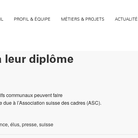
IL
PROFIL & ÉQUIPE
MÉTIERS & PROJETS
ACTUALITÉ
à leur diplôme
ifs communaux peuvent faire
te due à l’Association suisse des cadres (ASC).
nce
,
élus
,
presse
,
suisse