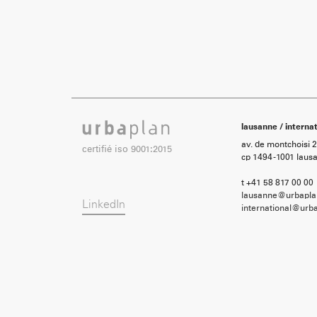
lausanne / internat
av. de montchoisi 
certifié iso 9001:2015
cp 1494 -1001 laus
t +41 58 817 00 00
lausanne@urbapla
LinkedIn
international@urba