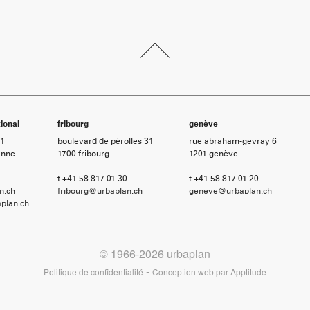
ional
fribourg
genève
21
boulevard de pérolles 31
rue abraham-gevray 6
anne
1700 fribourg
1201 genève
t +41 58 817 01 30
t +41 58 817 01 20
n.ch
fribourg@urbaplan.ch
geneve@urbaplan.ch
plan.ch
© 1966-2026 urbaplan
-
Politique de confidentialité
Conception web par
Apptitude