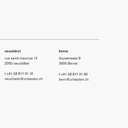
neuchâtel
berne
rue saint-maurice 13
thunstrasse 9
2000 neuchâtel
3005 Berne
t +41 58 817 01 10
t +41 58 817 01 40
neuchatel@urbaplan.ch
bern@urbaplan.ch