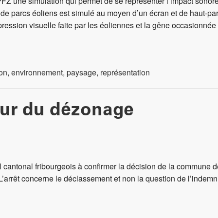
Z une simulation qui permet de se représenter l’impact sonore 
s de parcs éoliens est simulé au moyen d’un écran et de haut-pa
ression visuelle faite par les éoliennes et la gêne occasionnée 
ion
,
environnement
,
paysage
,
représentation
eur du dézonage
nal cantonal fribourgeois à confirmer la décision de la commune
L’arrêt concerne le déclassement et non la question de l’indemni