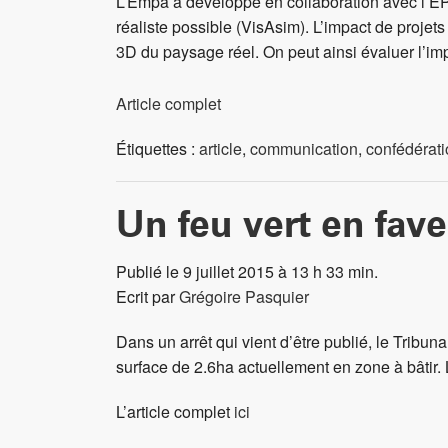
L’Empa a développé en collaboration avec l’EPF
réaliste possible (VisAsim). L’impact de projet
3D du paysage réel. On peut ainsi évaluer l’imp
Article complet
Étiquettes :
article
,
communication
,
confédérat
Un feu vert en fav
Publié le 9 juillet 2015 à 13 h 33 min.
Ecrit par
Grégoire Pasquier
Dans un arrêt qui vient d’être publié, le Tribu
surface de 2.6ha actuellement en zone à bâtir. 
L’article complet
ici