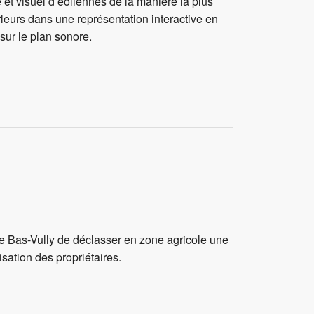
et visuel d’éoliennes de la manière la plus
rleurs dans une représentation interactive en
sur le plan sonore.
 de Bas-Vully de déclasser en zone agricole une
sation des propriétaires.