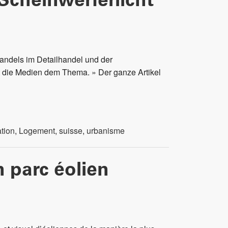
Scheinwerferlicht
wandels im Detailhandel und der
t die Medien dem Thema. » Der ganze Artikel
ation
,
Logement
,
suisse
,
urbanisme
n parc éolien