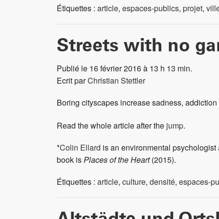
Étiquettes :
article
,
espaces-publics
,
projet
,
vill
Streets with no g
Publié le 16 février 2016 à 13 h 13 min.
Ecrit par
Christian Stettler
Boring cityscapes increase sadness, addiction 
Read the whole article after the
jump
.
*
Colin Ellard
is an environmental psychologist a
book is
Places of the Heart
(2015).
Étiquettes :
article
,
culture
,
densité
,
espaces-pu