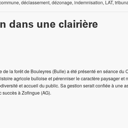
commune
,
déclassement
,
dézonage
,
indemnisation
,
LAT
,
tribun
n dans une clairière
e de la forêt de Bouleyres (Bulle) a été présenté en séance du Co
stoire agricole bulloise et pérenniser le caractère paysager et n
odiversité et accueil du public. Sa gestion serait confiée à une 
nc succès à Zofingue (AG).