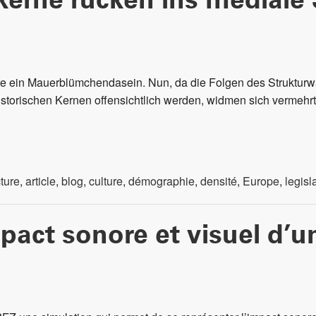
kerne rücken ins mediale 
dte ein Mauerblümchendasein. Nun, da die Folgen des Struktur
istorischen Kernen offensichtlich werden, widmen sich vermehr
cture
,
article
,
blog
,
culture
,
démographie
,
densité
,
Europe
,
legisl
pact sonore et visuel d’u