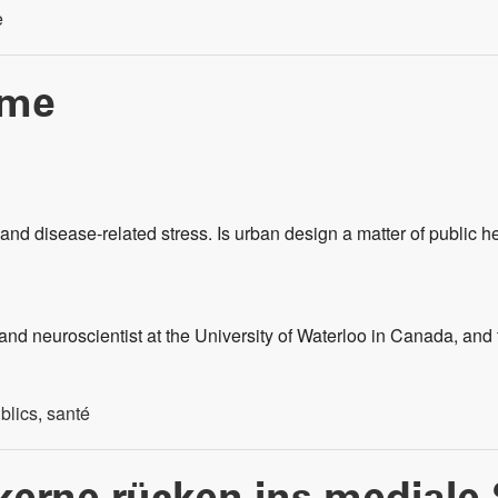
e
ame
and disease-related stress. Is urban design a matter of public h
nd neuroscientist at the University of Waterloo in Canada, and 
blics
,
santé