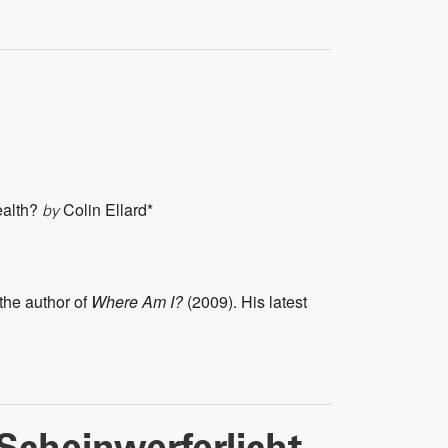
ealth?
Colin Ellard*
by
the author of
Where Am I?
(2009). His latest