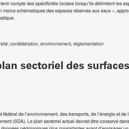
enir compte des spécificités locales lorsqu’ils délimitent les 
sation moins schématiques des espaces réservés aux eaux », appr
matique.
sité
,
confédération
,
environnement
,
réglementation
lan sectoriel des surface
nt fédéral de l’environnement, des transports, de l’énergie e
ement (SDA). Le plan sectoriel actuel devrait être conservé dans
des données pédologiques plus consistantes avant d’envisager u