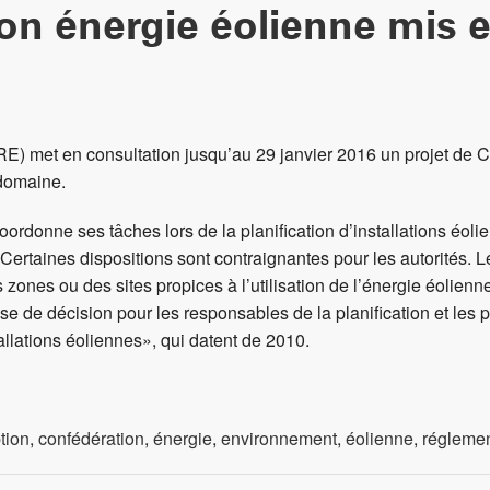
on énergie éolienne mis 
ARE) met en consultation jusqu’au 29 janvier 2016 un projet de C
 domaine.
oordonne ses tâches lors de la planification d’installations éoli
ion. Certaines dispositions sont contraignantes pour les autorit
zones ou des sites propices à l’utilisation de l’énergie éolien
 prise de décision pour les responsables de la planification et les 
llations éoliennes», qui datent de 2010.
tion
,
confédération
,
énergie
,
environnement
,
éolienne
,
réglemen