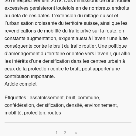
2015 respectivement 2018. Des immissions de bruit routier
excessives persisteront toutefois en de nombreux endroits
au-delà de ces dates. L’extension du mitage du sol et
l’urbanisation croissante du territoire suisse, ainsi que les
revendications de mobilité du trafic privé sur la route, en
constante augmentation, exigent aussi à l’avenir une lutte
conséquente contre le bruit du trafic routier. Une politique
d’aménagement du territoire orientée vers l’avenir, qui allie
les intérêts d’une densification dans les centres urbain à
ceux de la protection contre le bruit, peut apporter une
contribution importante.
Article complet
Étiquettes :
assainissement
,
bruit
,
commune
,
confédération
,
densification
,
densité
,
environnement
,
mobilité
,
proteciton
,
routes
1
2
»