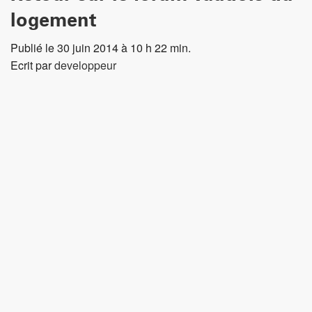
logement
Publié le 30 juin 2014 à 10 h 22 min.
Ecrit par
developpeur
Le forum vaudois du logement
s’est tenu le 27 juin dernier
à Tolochenaz. Pour cette occasion, l’ensemble des acteurs
du logement se sont réunis pour aborder les thèmes
suivants.
Projet de modifications législatives pour le logement
Les projets de modification de la loi sur l’aménagement du
territoire et les constructions (LATC), de la loi sur le
logement (LL) et de la loi sur la préservation du parc locatif
(LPPL), dont voici les principaux points: