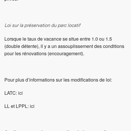
Pour plus d’informations sur les modifications de loi:
LATC:
ici
LL et LPPL:
ici
Quelles perspectives en matière de logement?
Iconsulting a présenté ses études sur le logements:
>
Disponible
Logements vaudois: vers la fin de la pénurie?
dans la bibliothèque et
ici
>
Logements vaudois: taux d’effort des
Disponible dans la bibliothèque et
ici
ménages.