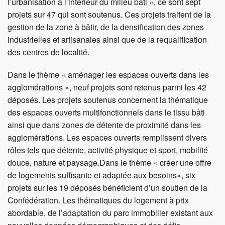
thème « utiliser et valoriser durablement les ressources
naturelles». Ils s’articulent autour des thématiques de la
biodiversité, de la biomasse, de l’eau et des conflits
d’usage entre agriculture et aménagement du territoire.
Six projets sur un total de 20 sont enfin soutenus dans le
thème « favoriser l’économie dans les espaces
fonctionnels ». Ces projets sont relatifs au tourisme, au
développement de sites d’importance régionale ou encore
au développement régional coordonné.
Des échanges d’expériences auront lieu dès l’automne
2014, afin de favoriser le transfert de connaissances et de
développer des réseaux entre les porteurs de projets. Ces
échanges visent à l’acquisition de connaissances
concrètes aux trois niveaux Confédération, cantons et
communes. Au terme du Programme 2014-2018, les
projets-modèles soutenus seront évalués et valorisés. Les