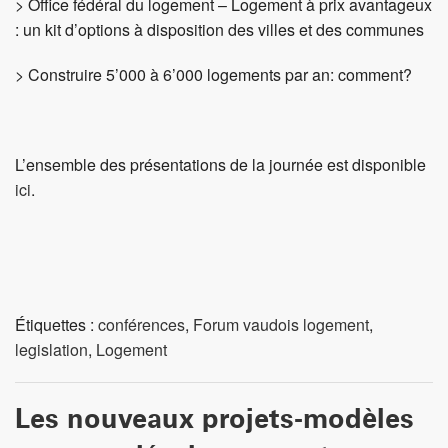
Étiquettes :
conférences
,
Forum vaudois logement
,
legislation
,
Logement
Les nouveaux projets-modèles
pour un développement
territorial durable sont
sélectionnés
Publié le 27 mai 2014 à 23 h 26 min.
Ecrit par
urba_editor
Ittigen, 27.05.2014 – La Confédération soutient pour la
troisième fois au travers du programme «projets-