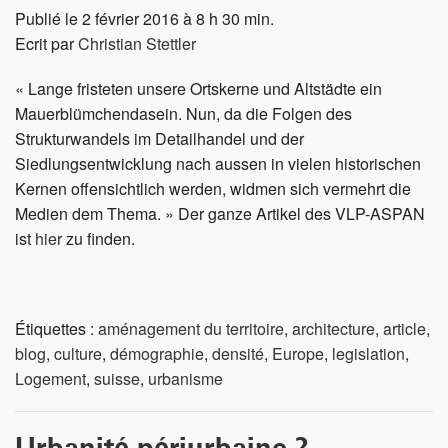
Publié le 2 février 2016 à 8 h 30 min.
Ecrit par
Christian Stettler
« Lange fristeten unsere Ortskerne und Altstädte ein
Mauerblümchendasein. Nun, da die Folgen des
Strukturwandels im Detailhandel und der
Siedlungsentwicklung nach aussen in vielen historischen
Kernen offensichtlich werden, widmen sich vermehrt die
Medien dem Thema. » Der ganze Artikel des VLP-ASPAN
ist
hier
zu finden.
Étiquettes :
aménagement du territoire
,
architecture
,
article
,
blog
,
culture
,
démographie
,
densité
,
Europe
,
legislation
,
Logement
,
suisse
,
urbanisme