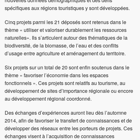
enseignements tirés et les bonnes pratiques permettront de
favoriser la transposition des expériences menées à
d’autres territoires.
Liste des 33 projets soutenus par le
programme «projets-modèles pour un développement
territorial durable 2014-2018»
Mettre en œuvre l’urbanisation à l’intérieur du milieu
bâti
Räumliche Entwicklung Brig-Glis: Auszonungen,
Nichteinzonungen und Verdichtung gleichzeitig – ohne
Verlierer? (VS)
Intégration urbaine des zones industrielles et artisanales
en périmètre d’agglomération (Région Morges, VD)
Co-citoyenneté : une intégration innovante et ambitieuse
de la population pour une urbanisation durable (Val-de-
Ruz, NE)
Aktivierung des Nutzungspotenzials von