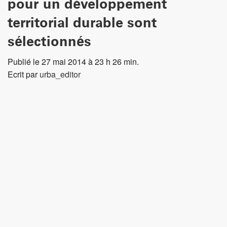
modèles pour un développement territorial durable»
des projets novateurs émanant des communes,
régions, agglomérations et cantons. Parmi les 149
projets déposés au total, 33 sont retenus et
bénéficieront d’un soutien d’environ 3,7 millions de
francs pour la période 2014-2018.
Sous l’intitulé «projets-modèles pour un développement
territorial durable», la Confédération a lancé un appel
d’offre pour des projets-modèles visant à mettre en place
des approches innovantes pour renforcer la qualité de vie,
la diversité, la compétitivité et la solidarité territoriales, tel
que le prévoit le Projet de territoire Suisse. Pour la
première fois, huit offices fédéraux s’engagent ensemble
dans ce programme. L’Office fédéral du développement
territorial (ARE) mène ce programme en collaboration avec
les offices de l’agriculture (OFAG), de l’environnement