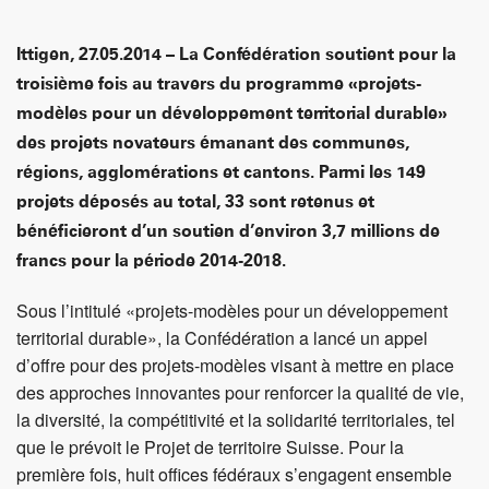
(OFEV), du logement (OFL), des routes (OFROU), de la
santé publique (OFSP), du sport (OFSPO) et le Secrétariat
d’Etat à l’économie (SECO).
Avec les projets-modèles, la Confédération soutient des
projets d’acteurs locaux, régionaux et cantonaux qui
élaborent de nouvelles approches pour mettre en œuvre
un développement territorial durable, avec pour objectif
que ces expériences profitent à d’autres acteurs du milieu.
Les projets-modèles doivent aussi fournir des informations
pour adapter et développer les politiques à incidences
territoriales de la Confédération.
Cinq thèmes ont été définis pour cette troisième génération
de projets-modèles. Au sein du thème « mettre en œuvre
l’urbanisation à l’intérieur du milieu bâti », ce sont sept
projets sur 47 qui sont soutenus. Ces projets traitent de la
gestion de la zone à bâtir, de la densification des zones
industrielles et artisanales ainsi que de la requalification