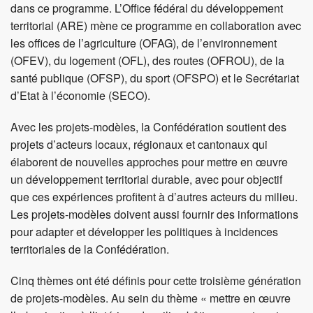
des centres de localité.
Dans le thème « aménager les espaces ouverts dans les
agglomérations », neuf projets sont retenus parmi les 42
déposés. Les projets soutenus concernent la thématique
des espaces ouverts multifonctionnels dans le tissu bâti
ainsi que dans zones de détente de proximité dans les
agglomérations. Les espaces ouverts remplissent divers
rôles tels que détente, activité physique et sport, mobilité
douce, nature et paysage.Dans le thème « créer une offre
de logements suffisante et adaptée aux besoins», six
projets sur les 19 déposés bénéficient d’un soutien de la
Confédération. Les thématiques du logement à prix
abordable, de l’adaptation du parc immobilier existant aux
nouvelles données démographiques et des défis
spécifiques aux régions touristiques y sont développées.
Cinq projets parmi les 21 déposés sont retenus dans le