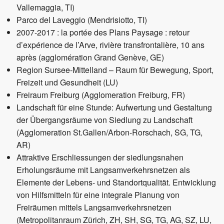
Vallemaggia, TI)
Parco del Laveggio (Mendrisiotto, TI)
2007-2017 : la portée des Plans Paysage : retour
d’expérience de l’Arve, rivière transfrontalière, 10 ans
après (agglomération Grand Genève, GE)
Region Sursee-Mittelland – Raum für Bewegung, Sport,
Freizeit und Gesundheit (LU)
Freiraum Freiburg (Agglomeration Freiburg, FR)
Landschaft für eine Stunde: Aufwertung und Gestaltung
der Übergangsräume von Siedlung zu Landschaft
(Agglomeration St.Gallen/Arbon-Rorschach, SG, TG,
AR)
Attraktive Erschliessungen der siedlungsnahen
Erholungsräume mit Langsamverkehrsnetzen als
Elemente der Lebens- und Standortqualität. Entwicklung
von Hilfsmitteln für eine integrale Planung von
Freiräumen mittels Langsamverkehrsnetzen
(Metropolitanraum Zürich, ZH, SH, SG, TG, AG, SZ, LU,