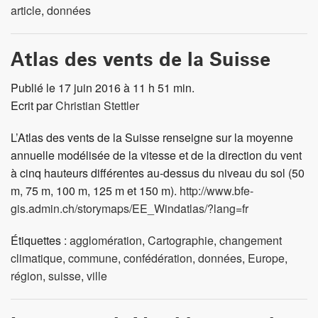
article
,
données
Atlas des vents de la Suisse
Publié le 17 juin 2016 à 11 h 51 min.
Ecrit par
Christian Stettler
L’Atlas des vents de la Suisse renseigne sur la moyenne
annuelle modélisée de la vitesse et de la direction du vent
à cinq hauteurs différentes au-dessus du niveau du sol (50
m, 75 m, 100 m, 125 m et 150 m).
http://www.bfe-
gis.admin.ch/storymaps/EE_Windatlas/?lang=fr
Étiquettes :
agglomération
,
Cartographie
,
changement
climatique
,
commune
,
confédération
,
données
,
Europe
,
région
,
suisse
,
ville