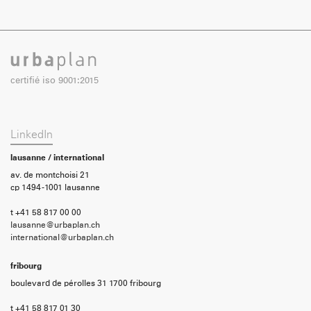
certifié iso 9001:2015
LinkedIn
lausanne / international
av. de montchoisi 21
cp 1494 -1001 lausanne
t +41 58 817 00 00
lausanne@urbaplan.ch
international@urbaplan.ch
fribourg
boulevard de pérolles 31 1700 fribourg
t +41 58 817 01 30